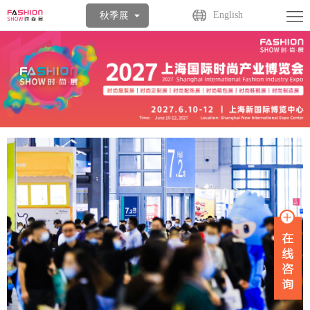
首
English
秋季展
页
关
于
展
展
商
观
会
中
众
活
心
中
动
媒
心
中
体
联
心
中
系
心
我
们