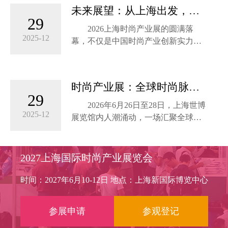
得益彰，宽敞明亮的展厅、先进的设
海新国际博览中心
未来展望：从上海出发，定
施设备，为参展商和观众提供了舒适
29
Time: June 29- July 1, 2025 Location:
义全球时尚新标准
2026上海时尚产业展的圆满落
便捷的参展...
Shanghai New International Ex...
2025-12
幕，不仅是中国时尚产业创新实力的
集中展示，更成为全球时尚格局重构
下的重要坐标。
时尚产业展：全球时尚脉搏
据统计，本届展会达成意向采购
29
的东方律动
金额超15亿元，其中可持续产品占比
2026年6月26日至28日，上海世博
达38%，国际品牌订单占比提升至
2025-12
展览馆内人潮涌动，一场汇聚全球时
25%，彰显中国市场对绿色创新与文
尚智慧的盛宴——2026上海时尚产业
化多元的强劲需求。
展在此盛大启幕。作为中国时尚类商
贸领域的全品类、一站式采购平台，
2027上海国际时尚产业展览会
正如上海市商务委员会副主任刘
本届展会以“创新·融合·可持续”为主
敏所言：“上海时尚产业展正从单一贸
题，通过八大专业展区、前沿趋势论
时间：2027年6月10-12日 地点：上海新国际博览中心
易平台升级为全球时尚资源的配置枢
坛、创意设计赛事及沉浸式体验活
纽，通过链接设计、技术、资本与消
动，全面展现中国时尚产业的创新活
参展申请
参观登记
费，推动中国时尚从‘规模领先’迈
力与全球影响力，为行业注入新动
向‘价值引领。
能。