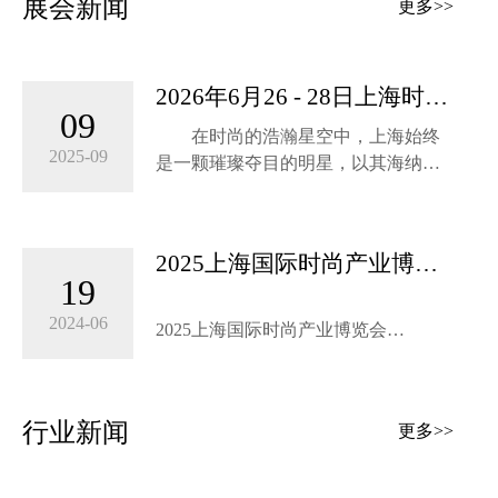
展会新闻
更多>>
2026年6月26 - 28日上海时尚
09
产业展：开启时尚新纪元
在时尚的浩瀚星空中，上海始终
2025-09
是一颗璀璨夺目的明星，以其海纳百
川的胸怀和引领潮流的魄力，成为全
球时尚产业瞩目的焦点。2026年6月
26-28日，上海时尚产业展将如约而
2025上海国际时尚产业博览
至，于上海世博展览馆盛大启幕，一
19
会将于6月底再上海举办！
场汇聚全球时尚智慧与创意的盛宴即
将拉开帷幕。
2024-06
2025上海国际时尚产业博览会
2025 Shanghai International Fashion
场馆升级，打造沉浸式时尚体验
Industry Expo
时尚服装展|时尚定制展|时尚配饰展|时
行业新闻
上海世博展览馆作为本次展会的
更多>>
尚箱包展|时尚鞋靴展|时尚智造展
举办地，拥有得天独厚的优势。其现
代化的建筑风格与时尚产业的气质相
时间：2025年6月29-7月1日 地点：上