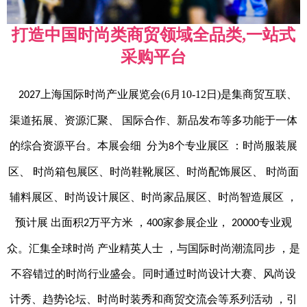
打造中国时尚类商贸领域全品类,一站式
采购平台
上海国际时尚产业展览会(6月10-12日)是集商贸互联、
2027
渠道拓展、资源汇聚、 国际合作、新品发布等多功能于一体
的综合资源平台。本展会细 分为
个专业展区 ：时尚服装展
8
区
、 时尚箱包展
区
、时尚鞋靴展
区
、时尚配饰展
区
、 时尚面
辅料展
区
、时尚设计展
区
、时尚家品展
区
、时尚智造展
区
，
预计展 出面积
万平方米 ，
家参展企业，
专业观
2
400
20000
众。汇集全球时尚 产业精英人士 ，与国际时尚潮流同步 ，是
不容错过的时尚行业盛会。同时通过时尚设计大赛、风尚设
计秀、趋势论坛、时尚时装秀和商贸交流会等系列活动 ，引