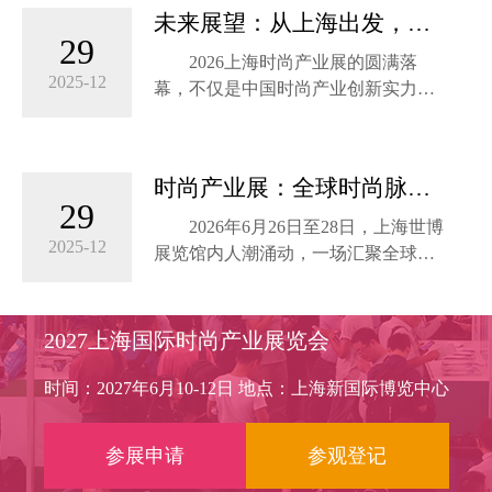
得益彰，宽敞明亮的展厅、先进的设
海新国际博览中心
未来展望：从上海出发，定
施设备，为参展商和观众提供了舒适
29
Time: June 29- July 1, 2025 Location:
义全球时尚新标准
2026上海时尚产业展的圆满落
便捷的参展...
Shanghai New International Ex...
2025-12
幕，不仅是中国时尚产业创新实力的
集中展示，更成为全球时尚格局重构
下的重要坐标。
时尚产业展：全球时尚脉搏
据统计，本届展会达成意向采购
29
的东方律动
金额超15亿元，其中可持续产品占比
2026年6月26日至28日，上海世博
达38%，国际品牌订单占比提升至
2025-12
展览馆内人潮涌动，一场汇聚全球时
25%，彰显中国市场对绿色创新与文
尚智慧的盛宴——2026上海时尚产业
化多元的强劲需求。
展在此盛大启幕。作为中国时尚类商
贸领域的全品类、一站式采购平台，
2027上海国际时尚产业展览会
正如上海市商务委员会副主任刘
本届展会以“创新·融合·可持续”为主
敏所言：“上海时尚产业展正从单一贸
题，通过八大专业展区、前沿趋势论
时间：2027年6月10-12日 地点：上海新国际博览中心
易平台升级为全球时尚资源的配置枢
坛、创意设计赛事及沉浸式体验活
纽，通过链接设计、技术、资本与消
动，全面展现中国时尚产业的创新活
参展申请
参观登记
费，推动中国时尚从‘规模领先’迈
力与全球影响力，为行业注入新动
向‘价值引领。
能。