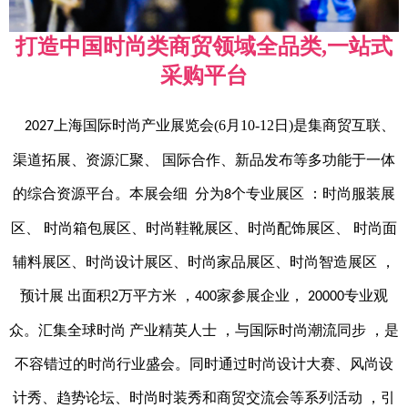
打造中国时尚类商贸领域全品类,一站式
采购平台
上海国际时尚产业展览会(6月10-12日)是集商贸互联、
2027
渠道拓展、资源汇聚、 国际合作、新品发布等多功能于一体
的综合资源平台。本展会细 分为
个专业展区 ：时尚服装展
8
区
、 时尚箱包展
区
、时尚鞋靴展
区
、时尚配饰展
区
、 时尚面
辅料展
区
、时尚设计展
区
、时尚家品展
区
、时尚智造展
区
，
预计展 出面积
万平方米 ，
家参展企业，
专业观
2
400
20000
众。汇集全球时尚 产业精英人士 ，与国际时尚潮流同步 ，是
不容错过的时尚行业盛会。同时通过时尚设计大赛、风尚设
计秀、趋势论坛、时尚时装秀和商贸交流会等系列活动 ，引