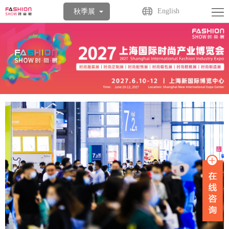
首
English
秋季展
页
关
于
展
展
商
观
会
中
众
活
心
中
动
媒
心
中
体
联
心
中
系
心
我
们