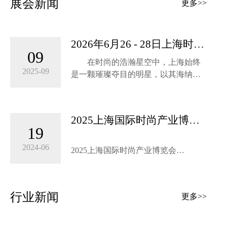
展会新闻
更多>>
2026年6月26 - 28日上海时尚
09
产业展：开启时尚新纪元
在时尚的浩瀚星空中，上海始终
2025-09
是一颗璀璨夺目的明星，以其海纳百
川的胸怀和引领潮流的魄力，成为全
球时尚产业瞩目的焦点。2026年6月
26-28日，上海时尚产业展将如约而
2025上海国际时尚产业博览
至，于上海世博展览馆盛大启幕，一
19
会将于6月底再上海举办！
场汇聚全球时尚智慧与创意的盛宴即
将拉开帷幕。
2024-06
2025上海国际时尚产业博览会
2025 Shanghai International Fashion
场馆升级，打造沉浸式时尚体验
Industry Expo
时尚服装展|时尚定制展|时尚配饰展|时
行业新闻
上海世博展览馆作为本次展会的
更多>>
尚箱包展|时尚鞋靴展|时尚智造展
举办地，拥有得天独厚的优势。其现
代化的建筑风格与时尚产业的气质相
时间：2025年6月29-7月1日 地点：上