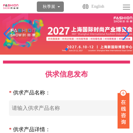
首
English
秋季展
页
关
于
展
展
商
观
会
中
众
活
供求信息发布
心
中
动
媒
心
中
体
联
*
供求产品名称：
心
中
系
心
我
们
*
供求产品详情：