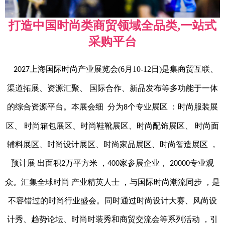
打造中国时尚类商贸领域全品类,一站式
采购平台
上海国际时尚产业展览会(6月10-12日)是集商贸互联、
2027
渠道拓展、资源汇聚、 国际合作、新品发布等多功能于一体
的综合资源平台。本展会细 分为
个专业展区 ：时尚服装展
8
区
、 时尚箱包展
区
、时尚鞋靴展
区
、时尚配饰展
区
、 时尚面
辅料展
区
、时尚设计展
区
、时尚家品展
区
、时尚智造展
区
，
预计展 出面积
万平方米 ，
家参展企业，
专业观
2
400
20000
众。汇集全球时尚 产业精英人士 ，与国际时尚潮流同步 ，是
不容错过的时尚行业盛会。同时通过时尚设计大赛、风尚设
计秀、趋势论坛、时尚时装秀和商贸交流会等系列活动 ，引