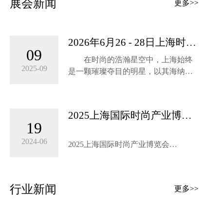
展会新闻
更多>>
2026年6月26 - 28日上海时尚
09
产业展：开启时尚新纪元
在时尚的浩瀚星空中，上海始终
2025-09
是一颗璀璨夺目的明星，以其海纳百
川的胸怀和引领潮流的魄力，成为全
球时尚产业瞩目的焦点。2026年6月
26-28日，上海时尚产业展将如约而
2025上海国际时尚产业博览
至，于上海世博展览馆盛大启幕，一
19
会将于6月底再上海举办！
场汇聚全球时尚智慧与创意的盛宴即
将拉开帷幕。
2024-06
2025上海国际时尚产业博览会
2025 Shanghai International Fashion
场馆升级，打造沉浸式时尚体验
Industry Expo
时尚服装展|时尚定制展|时尚配饰展|时
行业新闻
上海世博展览馆作为本次展会的
更多>>
尚箱包展|时尚鞋靴展|时尚智造展
举办地，拥有得天独厚的优势。其现
代化的建筑风格与时尚产业的气质相
时间：2025年6月29-7月1日 地点：上