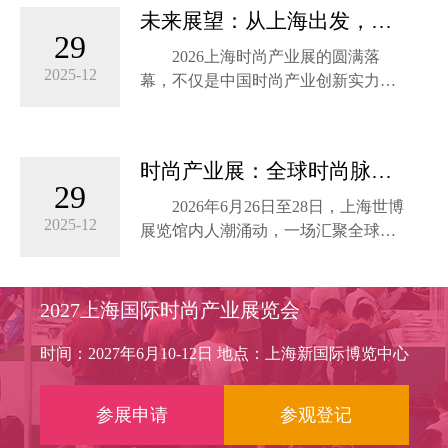
得益彰，宽敞明亮的展厅、先进的设
海新国际博览中心
未来展望：从上海出发，定
施设备，为参展商和观众提供了舒适
29
Time: June 29- July 1, 2025 Location:
义全球时尚新标准
2026上海时尚产业展的圆满落
便捷的参展...
Shanghai New International Ex...
2025-12
幕，不仅是中国时尚产业创新实力的
集中展示，更成为全球时尚格局重构
下的重要坐标。
时尚产业展：全球时尚脉搏
据统计，本届展会达成意向采购
29
的东方律动
金额超15亿元，其中可持续产品占比
2026年6月26日至28日，上海世博
达38%，国际品牌订单占比提升至
2025-12
展览馆内人潮涌动，一场汇聚全球时
25%，彰显中国市场对绿色创新与文
尚智慧的盛宴——2026上海时尚产业
化多元的强劲需求。
展在此盛大启幕。作为中国时尚类商
贸领域的全品类、一站式采购平台，
2027上海国际时尚产业展览会
正如上海市商务委员会副主任刘
本届展会以“创新·融合·可持续”为主
敏所言：“上海时尚产业展正从单一贸
题，通过八大专业展区、前沿趋势论
时间：2027年6月10-12日 地点：上海新国际博览中心
易平台升级为全球时尚资源的配置枢
坛、创意设计赛事及沉浸式体验活
纽，通过链接设计、技术、资本与消
动，全面展现中国时尚产业的创新活
参展申请
参观登记
费，推动中国时尚从‘规模领先’迈
力与全球影响力，为行业注入新动
向‘价值引领。
能。