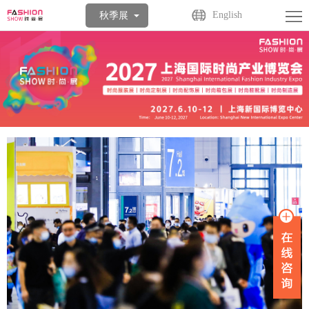
首
English
秋季展
页
关
于
展
展
商
观
会
中
众
活
心
中
动
媒
心
中
体
联
心
中
系
心
我
们