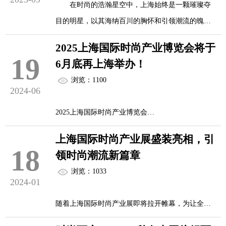
在时尚的浩瀚星空中，上海始终是一颗璀璨夺
目的明星，以其海纳百川的胸怀和引领潮流的魄
力，成为全球时尚产业瞩目的焦点。2026年6月26-
2025上海国际时尚产业博览会将于
28日，上海时尚产业展将如约而至，于上海世博展
19
6月底再上海举办！
览馆盛大启幕，一场汇聚全球时尚智慧与创意的盛
浏览：1100
宴即将拉开帷幕。
2024-06
2025上海国际时尚产业博览会
场馆升级，打造沉浸式时尚体验
2025 Shanghai International Fashion Industry Expo
上海国际时尚产业展盛装亮相，引
时尚服装展|时尚定制展|时尚配饰展|时尚箱包展|时
18
上海世博展览馆作为本次展会的举办地，拥有
领时尚潮流新篇章
尚鞋靴展|时尚智造展
得天独厚的优势。其现代化的建筑风格与时尚产业
浏览：1033
2024-01
的气质相得益彰，宽敞明亮的展厅、先进的设施设
时间：2025年6月29-7月1日 地点：上海新国际博览
备，为参展商和观众提供了舒适便捷的参展...
随着上海国际时尚产业展即将拉开帷幕，为让全球
中心
时尚产业人士更深入了解此次盛会，雅辉展览特别
Time: June 29- July 1, 2025 Location: Shanghai New