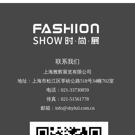
或品牌商合作，布局直播电商业务。从用户规模、
源于英国，是极具英国传统风格的时尚...
平台占有率、市场规模上看，淘宝、抖音、快手三
大平台竞争激烈。
直播电商行业主要平台：当前，我国直播电商行
业主要平台有淘宝、抖音、快手、京东、唯品会、
蘑菇街、小红书、拼多多、苏宁易购等。
联系我们
各大平台...
上海雅辉展览有限公司
地址：上海市松江区莘砖公路518号34幢702室
电话：021-33730859
传真：021-51561778
邮箱：info@shyhzl.com.cn