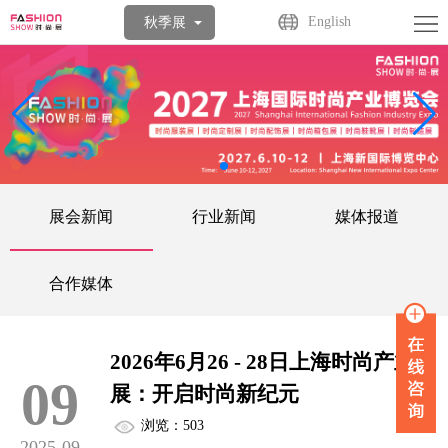
首
English
秋季展
页
关
于
展
展
商
观
会
中
众
活
展会新闻
行业新闻
媒体报道
心
中
动
媒
合作媒体
心
中
体
联
心
中
系
2026年6月26 - 28日上海时尚产业
09
心
我
展：开启时尚新纪元
浏览：503
们
2025-09