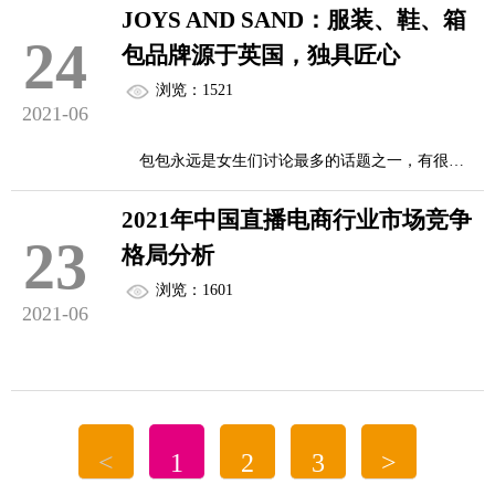
苏、浙江等综合发展先进地区、新疆等原材料生产
JOYS AND SAND：服装、鞋、箱
24
地区、广东、上海、福建等贸易发达地区。
包品牌源于英国，独具匠心
2020年，我国服装行业规模以上企业13300家，累
浏览：1521
计完成服装产量223.73亿件，累计实现营业收入
2021-06
纺织...
13697.26亿元;利润总额640.44亿元。从服装行业内
包包永远是女生们讨论最多的话题之一，有很多
销情况来看，2020年限上服装类商品零售额8824亿
风格独特，实用性强的好包包每到新品季，这些品
元。从服装行业出口情况来看，2020年我国累计完
2021年中国直播电商行业市场竞争
牌的明星款都会引爆一阵潮流，而这些引来的追捧
23
成服装及衣着附件出口1373.82亿美元，出口继续下
格局分析
更是一个压过一个，一浪高于一浪，惹得是明星喜
滑。
浏览：1601
爱，潮人爱不释手。那么在英国究竟哪些品牌的包
2021-06
包最Hot的呢？
中国服装行业规上企业数量下滑，产量下降
2016年，是直播元年，2016年，淘宝、京东、蘑
&n...
菇街、唯品会等电商平台纷纷推出直播功能，开启
如果要问英国所有本土箱包品牌中，谁最具气
<
1
2
3
>
直播导购模式;快手、斗鱼等直播平台则与电商平台
质，那必须是JOYS AND SAND。JOYS AND SAND