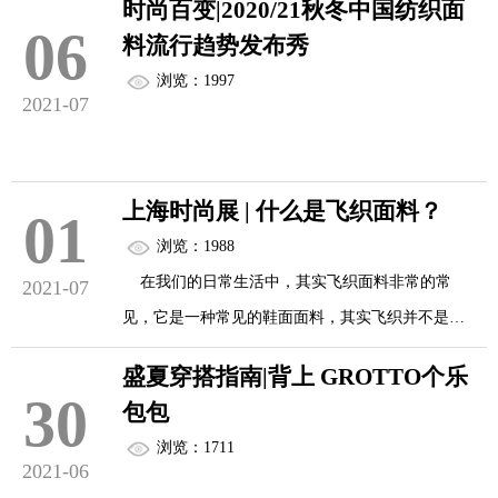
时尚百变|2020/21秋冬中国纺织面
策划并推出上海国际时尚产业展。通过媒体推广的
06
International Ex...
料流行趋势发布秀
全面升级和精心设计，将为全球时尚产业人士带来
浏览：1997
一场视觉与信息的盛宴。
2021-07
作为汇集时装、服饰品、加工技术、生产原料为一
时尚百变，各种超凡、超前、超意料堆叠成一波一
体的综合性时尚产业商贸展，上海国际时尚产业展
上海时尚展 | 什么是飞织面料？
01
波的潮流，轰击大众视听，最不少的就是各种噱
一直以来都是国内外品牌及买手开发优质供应商的
浏览：1988
头……时尚的光怪陆离造就了多样的公众印象，或
最佳平台。此次官网的全新上线，将进一步扩大展
在我们的日常生活中，其实飞织面料非常的常
2021-07
好或坏，千人千面，却总少不了与美紧密相连，ta总
会影响力，提升参展体验，引领时尚产业的新潮
见，它是一种常见的鞋面面料，其实飞织并不是指
归是展现着一个社会在一个时期的审美颜面，创意
流。
的它的工艺材质，只是所谓的一个统称，飞织面料
实力、设计功力，甚至发展国力都从中显露，时尚
盛夏穿搭指南|背上 GROTTO个乐
是由纱线制成，经过两种以上的纱线捻合而成。
30
的颜值也如此关系重大！
包包
官网以时尚、创新...
飞织面料的优点：
浏览：1711
1、飞织面料制作的鞋子上脚更为轻便，很适合老
2021-06
所以，2020/21秋冬中国纺织面料流行趋势发布秀有
年人及青年人运动的时候穿着。