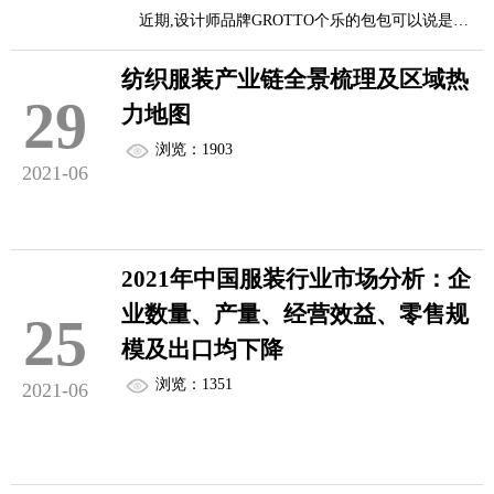
备而来，关乎中国时尚，全力秀出一番新颜值！
近期,设计师品牌GROTTO个乐的包包可以说是成
2、透气性非常的好，一到夏天，我们免不了脚上
为了很多达人的宠儿。无论是产品质量还是设计风
会有味道，而飞织面料的鞋子会减少脚...
纺织服装产业链全景梳理及区域热
格都有口皆碑。自2001年发展至今,已然逐渐形成自
29
力地图
7月4日，2020/21秋冬中国纺织面料流行趋势发布秀
身的包包设计逻辑,以包袋为首也逐渐形成了具有
浏览：1903
在深...
GROTTO个乐风格的皮具矩阵。而今年夏
2021-06
季,GROTTO个乐的包包,又要成为亮起这个夏天的新
宠了!
纺织服装产业分为三层：上游原材料供应业、中
2021年中国服装行业市场分析：企
游纺织业及纺织服装制造业、下游服装贸易业。纺
(GROTTO个乐 老花系列Monogram Since 2001)
业数量、产量、经营效益、零售规
25
织服装行业的重要核心因素是中上游纺织制造部
模及出口均下降
分，目前这部分企业仍然处于发展中，行业技术水
系列好物一:GROTTO-Mongram Since 20...
浏览：1351
2021-06
平偏低。
在地域分布上，纺织服装产业企业更集中在江
中国服装行业发展概况分析