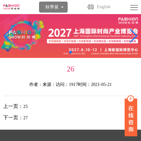
首
English
秋季展
页
关
于
展
展
商
观
会
中
众
活
26
心
中
动
媒
作者：
来源：
访问：1917
时间：2021-05-21
心
中
体
联
上一页：
25
心
中
系
下一页：
27
心
我
们